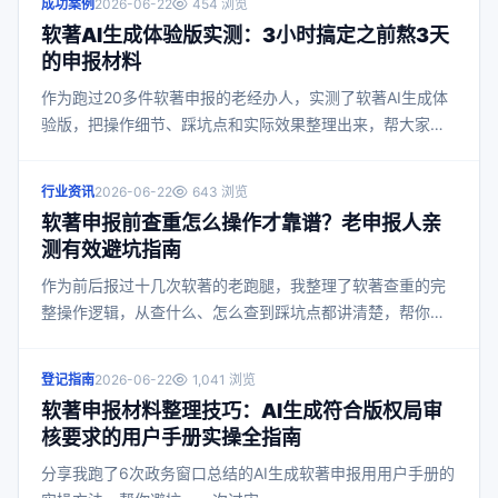
成功案例
2026-06-22
454 浏览
软著AI生成体验版实测：3小时搞定之前熬3天
的申报材料
作为跑过20多件软著申报的老经办人，实测了软著AI生成体
验版，把操作细节、踩坑点和实际效果整理出来，帮大家省
时间少踩坑。
行业资讯
2026-06-22
643 浏览
软著申报前查重怎么操作才靠谱？老申报人亲
测有效避坑指南
作为前后报过十几次软著的老跑腿，我整理了软著查重的完
整操作逻辑，从查什么、怎么查到踩坑点都讲清楚，帮你少
走弯路。
登记指南
2026-06-22
1,041 浏览
软著申报材料整理技巧：AI生成符合版权局审
核要求的用户手册实操全指南
分享我跑了6次政务窗口总结的AI生成软著申报用用户手册的