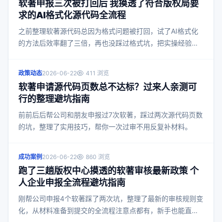
软著申报三次被打回后 我摸透了符合版权局要
求的AI格式化源代码全流程
之前整理软著源代码总因为格式问题被打回，试了AI格式化
的方法后效率翻了三倍，再也没踩过格式坑，把实操经验分
享给大家。
政策动态
2026-06-22
411 浏览
软著申请源代码页数总不达标？过来人亲测可
行的整理避坑指南
前前后后帮公司和朋友申报过7次软著，踩过两次源代码页数
的坑，整理了实用技巧，帮你一次过审不用反复补材料。
成功案例
2026-06-22
860 浏览
跑了三趟版权中心摸透的软著审核最新政策 个
人企业申报全流程避坑指南
刚帮公司申报4个软著踩了两次坑，整理了最新的审核规则变
化，从材料准备到提交的全流程注意点都有，新手也能直接