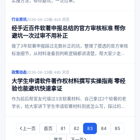
实操方法，帮你避坑，一次过审。
行业资讯
2026-06-22
624 浏览
经手近百件软著申报总结的官方审核标准 帮你
避坑一次过审不用补正
做了3年软著申报踩过无数补正的坑，整理了摸透的官方审核
标准细节，从材料准备到判断逻辑都讲清楚，帮大家少走弯
路。
政策动态
2026-06-22
485 浏览
大学生申请软件著作权材料撰写实操指南 零经
验也能避坑快速拿证
作为前后帮室友代填过3次软著材料、自己拿过2个软著的老
学长，给大家讲下学生申请软著材料到底怎么写，踩过的坑
都帮你们避了。
上一页
首页
81
82
83
84
85
尾页
下一页