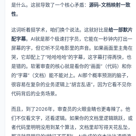
是什么。这就导致了一个核心矛盾：
源码-文档映射一致
性
。
这词听着挺学术，咱们换个说法。这就好比是
给一部默片
配字幕
。AI就是那个极速打字员，它能在一秒钟内打出一
屏幕的字，但它听不见电影里的声音。如果画面里主角在
哭，它却配上了“哈哈哈哈”的字幕，这字幕打得再快，也
是错的。软著审查的核心就是看你的“画面”（代码）和你
的“字幕”（文档）能不能对上。AI那个概率预测的脑子，
很容易在复杂的业务逻辑上“胡言乱语”，因为它看不见你
代码背后的业务场景。
而且，到了2026年，审查员的火眼金睛也更毒辣了。他
们不仅看文字，还看逻辑。如果你的文档里逻辑跳跃，或
者代码里明明没用到某个算法，文档里却写得天花乱坠，