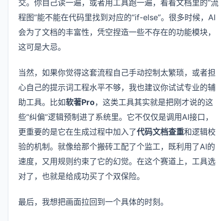
交。你自己读一遍，或者用工具跑一遍，看看文档里的“流
程图”能不能在代码里找到对应的“if-else”。很多时候，AI
会为了文档的丰富性，凭空捏造一些不存在的功能模块，
这可是大忌。
当然，如果你觉得这套流程自己手动控制太繁琐，或者担
心自己的提示词工程水平不够，我也建议你试试专业的辅
助工具。比如
软著Pro
，这类工具其实就是把刚才说的这
些“纠偏”逻辑预制进了系统里。它不仅仅是调用AI接口，
更重要的是它在生成过程中加入了
代码文档查重
和逻辑校
验的机制。就像给那个搬砖工配了个监工，既利用了AI的
速度，又用规则约束了它的幻觉。在这个赛道上，工具选
对了，也就是给成功买了个双保险。
最后，我想把画面拉回到一个具体的时刻。