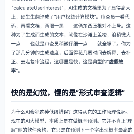
`calculateUserInterest`，AI生成的文档里为了显得高大
上，硬生生翻译成了“用户权益计算模块”。审查员一看代
码，再看文档，两眼一黑——这俩东西压根对不上号。这
种为了生成而生成的文本，就像在沙滩上盖楼，浪稍微大
一点——也就是审查员稍微仔细一点——就全塌了。你为
了那几分钟的生成速度，后面得花几周时间去解释、去补
正、去走复审流程，这哪里是快，这是典型的
“虚假效
率”
。
快的是幻觉，慢的是“形式审查逻辑”
为什么AI会犯这种低级错误？这得从它的工作原理说起。
现在的AI大模型，本质上是在做概率预测。它并不真正“理
解”你的软件架构，它只是在预测下一个字出现概率最高的