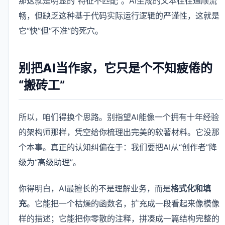
那这就是明显的“特征不匹配”。AI生成的文本往往通顺流
畅，但缺乏这种基于代码实际运行逻辑的严谨性，这就是
它“快”但“不准”的死穴。
别把AI当作家，它只是个不知疲倦的
“搬砖工”
所以，咱们得换个思路。别指望AI能像一个拥有十年经验
的架构师那样，凭空给你梳理出完美的软著材料。它没那
个本事。真正的认知纠偏在于：我们要把AI从“创作者”降
级为“高级助理”。
你得明白，AI最擅长的不是理解业务，而是
格式化和填
充
。它能把一个枯燥的函数名，扩充成一段看起来像模像
样的描述；它能把你零散的注释，拼凑成一篇结构完整的