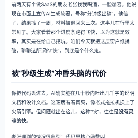
前两天有个做SaaS的朋友老张找我喝酒，一脸愁容。他说
现在市面上宣传AI生成软著，号称“分钟级出稿”，他信
了，结果搞了一周，材料被退回来三次。这事儿在行里太
常见了。大家看着那个进度条跑得飞快，以为这就是效
率，其实是在给自己挖坑。咱们今天就把这层窗户纸捅
破，聊聊这所谓的“快”，到底是个什么鬼。
被“秒级生成”冲昏头脑的代价
你把代码丢进去，AI确实能在几十秒内吐出几千字的说明
文档和设计文档。这速度看着真爽，像老式拖拉机换上了
火箭引擎。但问题就出在这儿。这种“快”，往往是
没有灵
魂的快
。
老张遇到的情况很典型：代码里核心函数叫