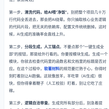
第一步，
清洗代码，给AI喂“净饭”
。别把整个项目几十万
行代码全丢进去，那会把AI绕晕。你只抽取核心业务逻辑
的代码片段，把无关的依赖库、配置文件统统删掉。这时
候，AI生成的准确率会直线上升。
第二步，
分段生成，人工锚点
。不要点那个“一键生成全
部”的按钮，那是给外行看的。你要按模块生成。生成一个
模块，你就去检查代码里的函数名和文档里的标题是否对
应。在这个过程中，
软著材料
的规范要烂熟于心，你得时
刻盯着别让AI跑偏。这就像放羊，羊吃草（AI生成）很
快，但你得拿着鞭子（人工校验）盯着，别让它吃了庄
稼。
第三步，
逻辑自洽审查
。生成完所有部分后，别急着提